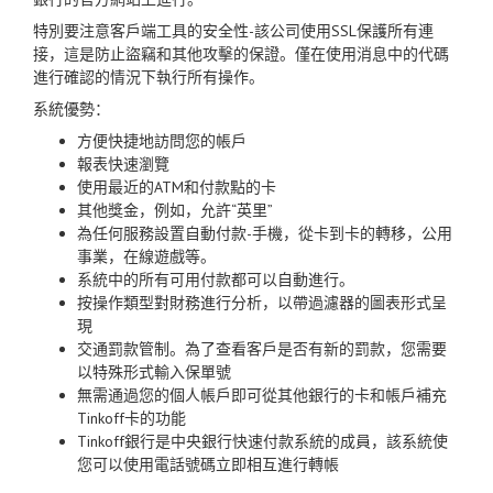
特別要注意客戶端工具的安全性-該公司使用SSL保護所有連
接，這是防止盜竊和其他攻擊的保證。僅在使用消息中的代碼
進行確認的情況下執行所有操作。
系統優勢：
方便快捷地訪問您的帳戶
報表快速瀏覽
使用最近的ATM和付款點的卡
其他獎金，例如，允許“英里”
為任何服務設置自動付款-手機，從卡到卡的轉移，公用
事業，在線遊戲等。
系統中的所有可用付款都可以自動進行。
按操作類型對財務進行分析，以帶過濾器的圖表形式呈
現
交通罰款管制。為了查看客戶是否有新的罰款，您需要
以特殊形式輸入保單號
無需通過您的個人帳戶即可從其他銀行的卡和帳戶補充
Tinkoff卡的功能
Tinkoff銀行是中央銀行快速付款系統的成員，該系統使
您可以使用電話號碼立即相互進行轉帳