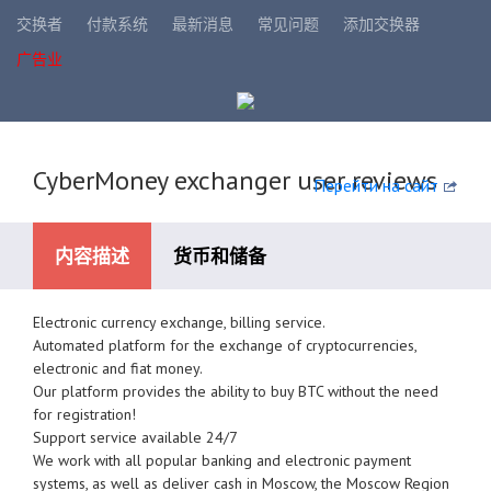
交换者
付款系统
最新消息
常见问题
添加交换器
广告业
CyberMoney exchanger user reviews
Перейти на сайт
内容描述
货币和储备
Electronic currency exchange, billing service.
可用的支付系统
Automated platform for the exchange of cryptocurrencies,
electronic and fiat money.
Our platform provides the ability to buy BTC without the need
for registration!
Support service available 24/7
We work with all popular banking and electronic payment
systems, as well as deliver cash in Moscow, the Moscow Region