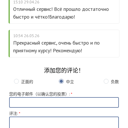
15:10 29.04.26
Отличный сервис! Всё прошло достаточно
быстро и чётко!Благодарю!
10:54 26.05.26
Прекрасный сервис, очень быстро и по
приятному курсу! Рекомендую!
添加您的评论！
正面的
中立
负数
您的电子邮件（以确认您的投票）
:
*
评注
:
*