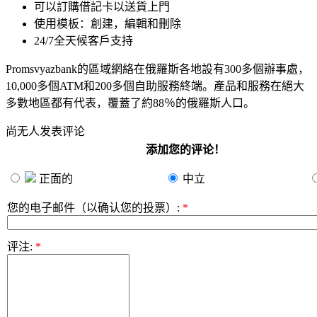
可以訂購借記卡以送貨上門
使用模板：創建，編輯和刪除
24/7全天候客戶支持
Promsvyazbank的區域網絡在俄羅斯各地設有300多個辦事處，
10,000多個ATM和200多個自助服務終端。產品和服務在絕大
多數地區都有代表，覆蓋了約88％的俄羅斯人口。
尚无人发表评论
添加您的评论！
正面的
中立
您的电子邮件（以确认您的投票）
:
*
评注
:
*