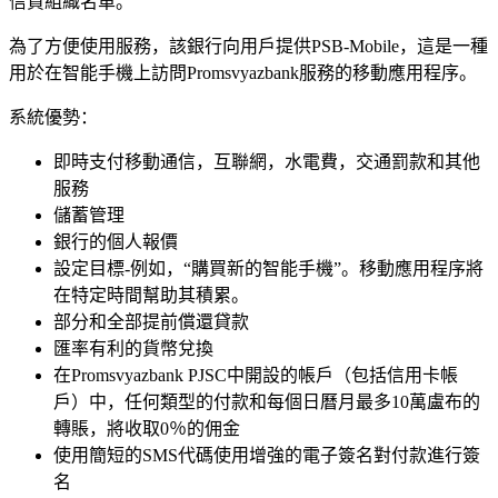
信貸組織名單。
為了方便使用服務，該銀行向用戶提供PSB-Mobile，這是一種
用於在智能手機上訪問Promsvyazbank服務的移動應用程序。
系統優勢：
即時支付移動通信，互聯網，水電費，交通罰款和其他
服務
儲蓄管理
銀行的個人報價
設定目標-例如，“購買新的智能手機”。移動應用程序將
在特定時間幫助其積累。
部分和全部提前償還貸款
匯率有利的貨幣兌換
在Promsvyazbank PJSC中開設的帳戶（包括信用卡帳
戶）中，任何類型的付款和每個日曆月最多10萬盧布的
轉賬，將收取0％的佣金
使用簡短的SMS代碼使用增強的電子簽名對付款進行簽
名