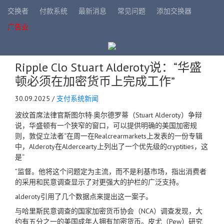
交换者
付款系统
最新消息
常见问题
添加交换器
广告业
Ripple Clo Stuart Alderoty说：“华盛
顿必须在加密货币上完成工作”
30.09.2025 /
支付系统新闻
波纹首席法律官斯图尔特·奥尔德罗蒂（Stuart Alderoty）争辩
说，华盛顿有一个狭窄的窗口，可以提供明确的美国加密规
则，敦促立法者“在周一在Realcrearmarkets上发表的一份专辑
中，Alderoty在Aldercearty上列出了一个优先级的cryptities，这
是“
”监督。他将这个问题定为主流，而不是利基市场，指出消费者
的采用和民意调查显示了对更强大的护栏的广泛支持。
alderoty引用了几个数据点来提出这一案子。
与哈里斯民意调查的国家加密货币协会（NCA）调查发现，大
约有五分之一的美国成年人拥有加密货币。皮尤（Pew）研究