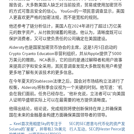
报告说，大多数美国人缺乏对当前投资，贸易或使用加密货币
的方式可靠且安全的信心。 YouGov的一项民意调查显示，美国
人更喜欢更严格的加密法规，而不是宽松的规则。
他还参考了链分析估计，美国人在2024年进行了超过1万亿美
元的数字资产，从付款到储蓄的用途。他认为，清晰度既可以
保护消费者，又可以使负责任的公司确定在美国建设。
Alderoty也是国家加密货币协会的主席，这是3月5日启动的
Crypto Cryanto Education非营利组织，并从Ripple提供了5000
万美元的赠款。 NCA表示，它的目的是通过解释者和用户故事
来提高识字和安全采用，其民意调查发现大多数现有用户希望
更多地了解有关该技术的更多信息。
在今年夏天的Stablecoin法律之后，国会对市场结构立法进行了
权衡，Alderoty将秋季会议视为一个关键的时刻。他写道：“机
会在我们面前。任务已经存在。”他补充说，立法者可以“向美国
人证明华盛顿实际上可以在最需要的地方提供清晰度。”
他得出结论，结论说，完成规则将使创新保持在岸上并确保美
国在未来的金融基金构建方面确保美国领导者的领导。
← Keel首次亮相是Sky的专注于
SEC的SEC愿意与代币化的资产发
Solana的“星星”，并带有2.5b美元
行人互动，SEC的Hester Peirce说