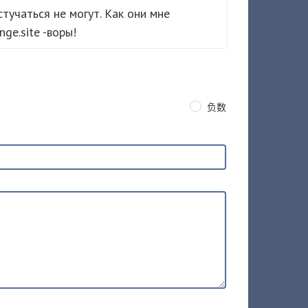
тучаться не могут. Как они мне
ge.site -воры!
负数