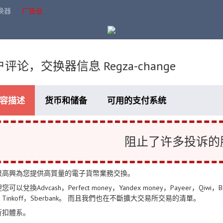
换器
广告业
评论，交换器信息 Regza-change
容描述
货币和储备
可用的支付系统
阻止了许多投诉的
很高興為您提供高質量的電子貨幣業務交換。
可以兌換Advcash，Perfect money，Yandex money，Payeer，Qiwi，Bitco
k，Tinkoff，Sberbank。 而且我們也在不斷擴大交易所交易的清單。
折扣體系。