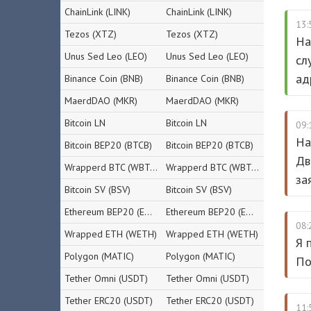
ChainLink (LINK)
ChainLink (LINK)
13:
Tezos (XTZ)
Tezos (XTZ)
На
Unus Sed Leo (LEO)
Unus Sed Leo (LEO)
сл
ад
Binance Coin (BNB)
Binance Coin (BNB)
MaerdDAO (MKR)
MaerdDAO (MKR)
Bitcoin LN
Bitcoin LN
09:
На
Bitcoin BEP20 (BTCB)
Bitcoin BEP20 (BTCB)
Дв
Wrapperd BTC (WBTC)
Wrapperd BTC (WBTC)
за
Bitcoin SV (BSV)
Bitcoin SV (BSV)
Ethereum BEP20 (ETH)
Ethereum BEP20 (ETH)
08:
Wrapped ETH (WETH)
Wrapped ETH (WETH)
Я 
Polygon (MATIC)
Polygon (MATIC)
По
Tether Omni (USDT)
Tether Omni (USDT)
Tether ERC20 (USDT)
Tether ERC20 (USDT)
11: