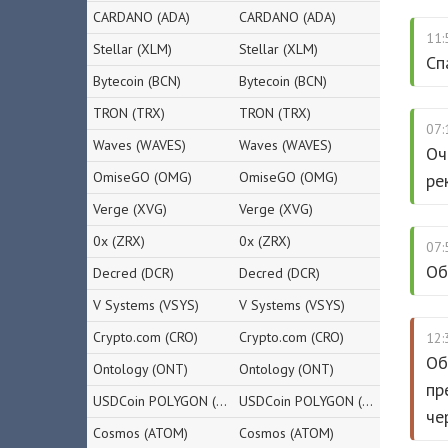
CARDANO (ADA)
CARDANO (ADA)
11:
Stellar (XLM)
Stellar (XLM)
Сп
Bytecoin (BCN)
Bytecoin (BCN)
TRON (TRX)
TRON (TRX)
07:
Waves (WAVES)
Waves (WAVES)
Оч
OmiseGO (OMG)
OmiseGO (OMG)
ре
Verge (XVG)
Verge (XVG)
0x (ZRX)
0x (ZRX)
07:
Об
Decred (DCR)
Decred (DCR)
V Systems (VSYS)
V Systems (VSYS)
Crypto.com (CRO)
Crypto.com (CRO)
12:
Об
Ontology (ONT)
Ontology (ONT)
пр
USDCoin POLYGON (USDC)
USDCoin POLYGON (USDC)
че
Cosmos (ATOM)
Cosmos (ATOM)