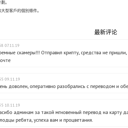
計劃。
和大型客戶的個別條件。
最新评论
58 07.11.19
ремные скамеры!!! Отправил крипту, средства не пришли,
почте
55 09.11.19
ень доволен, оперативно разобрались с переводом и обе
35 10.11.19
асибо админам за такой мгновенный перевод на карту да
лодцы ребята, успеха вам и процветания.