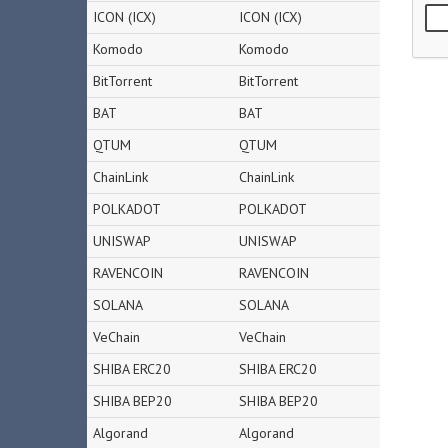
ICON (ICX)
ICON (ICX)
Komodo
Komodo
BitTorrent
BitTorrent
BAT
BAT
QTUM
QTUM
ChainLink
ChainLink
POLKADOT
POLKADOT
UNISWAP
UNISWAP
RAVENCOIN
RAVENCOIN
SOLANA
SOLANA
VeChain
VeChain
SHIBA ERC20
SHIBA ERC20
SHIBA BEP20
SHIBA BEP20
Algorand
Algorand