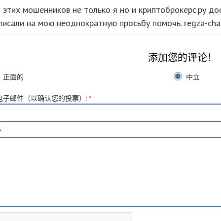
 этих мошенников не только я но и криптоброкерс.ру дос
писали на мою неоднократную просьбу помочь. regza-chan
添加您的评论！
正面的
中立
电子邮件（以确认您的投票）
:
*
*