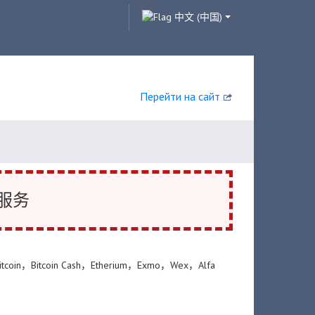
中文 (中国)
Перейти на сайт
服务
in，Bitcoin Cash，Etherium，Exmo，Wex，Alfa