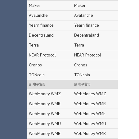
Maker
Maker
Avalanche
Avalanche
Yearn.finance
Yearn.finance
Decentraland
Decentraland
Terra
Terra
NEAR Protocol
NEAR Protocol
Cronos
Cronos
TONcoin
TONcoin
电子货币
电子货币
WebMoney WMZ
WebMoney WMZ
WebMoney WMR
WebMoney WMR
WebMoney WME
WebMoney WME
WebMoney WMU
WebMoney WMU
WebMoney WMB
WebMoney WMB