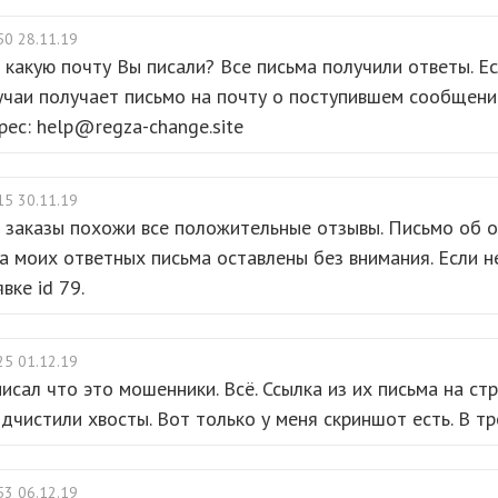
50 28.11.19
 какую почту Вы писали? Все письма получили ответы. Е
учаи получает письмо на почту о поступившем сообщени
рес: help@regza-change.site
15 30.11.19
 заказы похожи все положительные отзывы. Письмо об о
а моих ответных письма оставлены без внимания. Если н
явке id 79.
25 01.12.19
писал что это мошенники. Всё. Ссылка из их письма на ст
дчистили хвосты. Вот только у меня скриншот есть. В тр
53 06.12.19