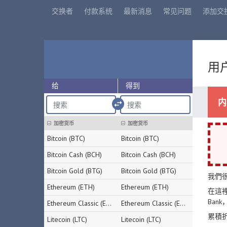
交换者
付款系统
最新消息
常见问题
添加交
用户
给
得到
内
import_export
加密货币
加密货币
Bitcoin (BTC)
Bitcoin (BTC)
Bitcoin Cash (BCH)
Bitcoin Cash (BCH)
Bitcoin Gold (BTG)
Bitcoin Gold (BTG)
我們
Ethereum (ETH)
Ethereum (ETH)
在這裡您
Ban
Ethereum Classic (ETC)
Ethereum Classic (ETC)
累積
Litecoin (LTC)
Litecoin (LTC)