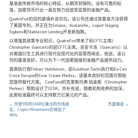
基准是传统市场的核心特征，从期货到保险。没有可靠的标
准，加密货币行业一直在努力创造受监管的金融产品。
QuatreFoil的目的是填补该空白。该公司还通过其基准方法获得
了美国专利，并正在为Solana，Avalanche，Liquid Staging
Sigkens和Stablecoin Lending开发新指数。
以增强其政策专业知识，QuatreFoil带来了前CFTC主席J.
Christopher Giancarlo的前CFTC主席。吉安卡洛（Giancarlo）以
对美国衍生工具进行现代化现代化的监管而闻名，他说，该公
司的基准良好，可以为下一代加密链接的金融产品提供动力。
首席执行官Finbarr Hutcheson，前Goldman Sachs执行和Ex-Ceo
Crece Europe的Cear Cream Markss，该基本良好的范围可帮助
您提供替代方案。 CoinFund的克里斯托弗·珀金斯（Christopher
Perkins）帮助设计了CESR，并补充说，随着机构收养的加深，
此类标准最终可以支持数万亿美元的产品。
← 尽管9月的1600亿美元的市场迷
杰富瑞说 →
恋，Crypto Miliantaires仍增加了
40％