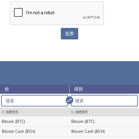
给
得到
import_export
加密货币
加密货币
Bitcoin (BTC)
Bitcoin (BTC)
Bitcoin Cash (BCH)
Bitcoin Cash (BCH)