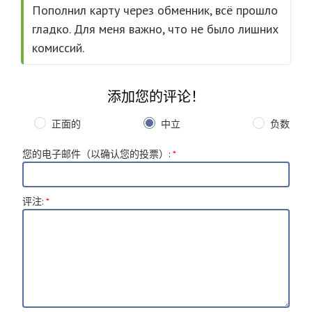
Пополнил карту через обменник, всё прошло
гладко. Для меня важно, что не было лишних
комиссий.
添加您的评论！
正面的
中立
负数
您的电子邮件（以确认您的投票）
:
*
评注
:
*