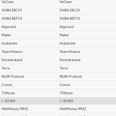
VeChain
VeChain
SHIBA ERC20
SHIBA ERC20
SHIBA BEP20
SHIBA BEP20
Algorand
Algorand
Maker
Maker
Avalanche
Avalanche
Yearn.finance
Yearn.finance
Decentraland
Decentraland
Terra
Terra
NEAR Protocol
NEAR Protocol
Cronos
Cronos
TONcoin
TONcoin
电子货币
电子货币
WebMoney WMZ
WebMoney WMZ