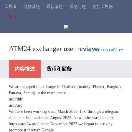
交换者
付款系统
最新消息
常见问题
添加交换器
广告业
ATM24 exchanger user reviews
Перейти на сайт
内容描述
货币和储备
We are engaged in exchange in Thailand (mainly: Phuket, Bangkok,
可用的支付系统
Pattaya, Samui) in the main areas:
usdt/thb
usdt/usd
We have been working since March 2022, first through a telegram
channel + bot, and since August 2022 the website was launched:
https://atm24.pro/, since November 2022 we began to actively
promote it through Google.