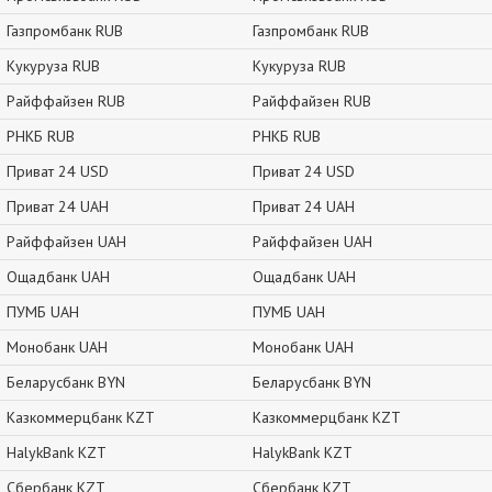
Газпромбанк RUB
Газпромбанк RUB
Кукуруза RUB
Кукуруза RUB
Райффайзен RUB
Райффайзен RUB
РНКБ RUB
РНКБ RUB
Приват 24 USD
Приват 24 USD
Приват 24 UAH
Приват 24 UAH
Райффайзен UAH
Райффайзен UAH
Ощадбанк UAH
Ощадбанк UAH
ПУМБ UAH
ПУМБ UAH
Монобанк UAH
Монобанк UAH
Беларусбанк BYN
Беларусбанк BYN
Казкоммерцбанк KZT
Казкоммерцбанк KZT
HalykBank KZT
HalykBank KZT
Сбербанк KZT
Сбербанк KZT