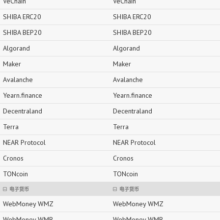
VeChain
VeChain
SHIBA ERC20
SHIBA ERC20
SHIBA BEP20
SHIBA BEP20
Algorand
Algorand
Maker
Maker
Avalanche
Avalanche
Yearn.finance
Yearn.finance
Decentraland
Decentraland
Terra
Terra
NEAR Protocol
NEAR Protocol
Cronos
Cronos
TONcoin
TONcoin
电子货币
电子货币
WebMoney WMZ
WebMoney WMZ
WebMoney WMR
WebMoney WMR