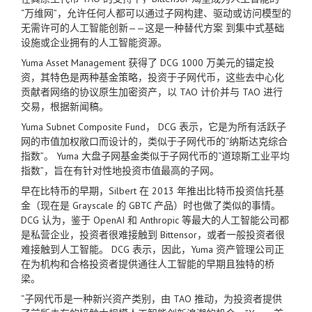
“万维网”，允许任何人都可以通过子网构建、驱动或访问模型的
无需许可的人工智能创新——这是一种替代方案 到集中式基础
设施或企业拥有的人工智能资源。
Yuma Asset Management 获得了 DCG 1000 万美元的锚定投
资，其特色是两种基金策略，投资于子网代币，这些去中心化
贡献者网络的协议原生加密资产，以 TAO 计价并与 TAO 进行
交易，根据新闻稿。
Yuma Subnet Composite Fund， DCG 表示，它是为所有活跃子
网的市值加权敞口而设计的，类似于子网代币的“纳斯达克综合
指数”。 Yuma 大盘子网基金类似于子网代币的“道琼斯工业平均
指数”，旨在有针对性地投资市值最高的子网。
早在比特币的早期，Silbert 在 2013 年推出比特币投资信托基
金（现在是 Grayscale 的 GBTC 产品）时也做了类似的事情。
DCG 认为，鉴于 OpenAI 和 Anthropic 等最大的人工智能公司都
是私营企业，投资者很难接触到 Bittensor，或者一般投资者很
难接触到人工智能。 DCG 表示，因此，Yuma 资产管理公司正
在为机构和合格投资者提供通往人工智能的早期且独特的桥
梁。
“子网代币是一种新兴资产类别，由 TAO 推动，为投资者提供