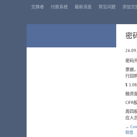
交换者
付款系统
最新消息
常见问题
添加交
密
26.09
密码开
票据，
行回
$ 1
融资是C
CIF
周四
应人员
← Co
较低