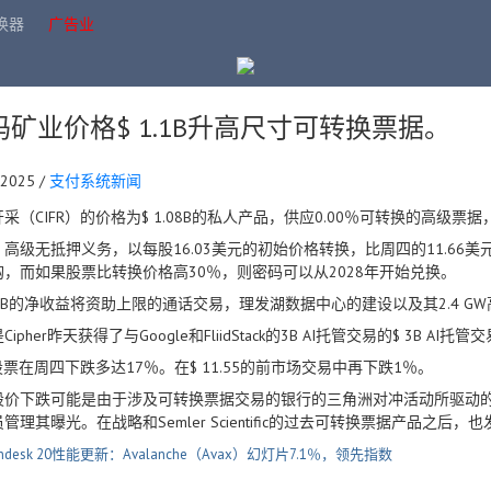
换器
广告业
码矿业价格$ 1.1B升高尺寸可转换票据。
.2025 /
支付系统新闻
采（CIFR）的价格为$ 1.08B的私人产品，供应0.00％可转换的高级票
高级无抵押义务，以每股16.03美元的初始价格转换，比周四的11.66美元
购，而如果股票比转换价格高30％，则密码可以从2028年开始兑换。
.08B的净收益将资助上限的通话交易，理发湖数据中心的建设以及其2.4 
ipher昨天获得了与Google和FliidStack的3B AI托管交易的$ 3B AI托管
R股票在周四下跌多达17％。在$ 11.55的前市场交易中再下跌1％。
股价下跌可能是由于涉及可转换票据交易的银行的三角洲对冲活动所驱动
管理其曝光。在战略和Semler Scientific的过去可转换票据产品之后
indesk 20性能更新：Avalanche（Avax）幻灯片7.1％，领先指数