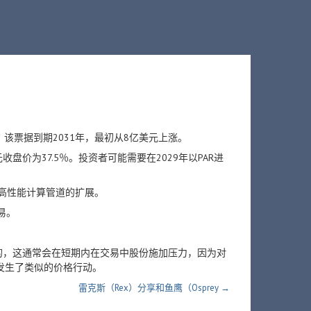
据，该票据到期2031年，最初从8亿美元上涨。
收盘价为37.5％。投资者可能需要在2029年以PAR进
GW高性能计算管道的扩展。
交易。
的，这通常会在短期内在交易中股份施加压力，因为对
，也发生了类似的价格行动。
雷克斯（Rex）分享和鱼鹰（Osprey →